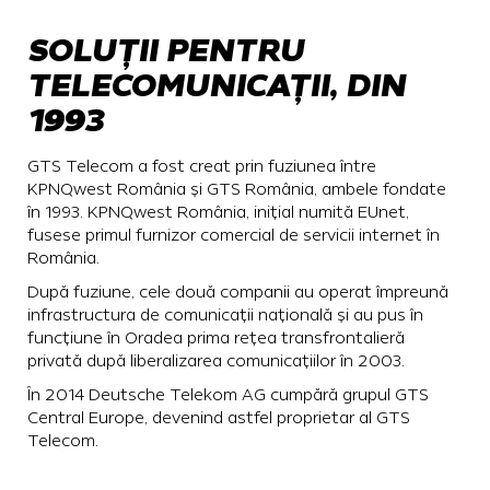
SOLUȚII PENTRU
TELECOMUNICAȚII, DIN
1993
GTS Telecom a fost creat prin fuziunea între
KPNQwest România și GTS România, ambele fondate
în 1993. KPNQwest România, inițial numită EUnet,
fusese primul furnizor comercial de servicii internet în
România.
După fuziune, cele două companii au operat împreună
infrastructura de comunicații națională și au pus în
funcțiune în Oradea prima rețea transfrontalieră
privată după liberalizarea comunicațiilor în 2003.
În 2014 Deutsche Telekom AG cumpără grupul GTS
Central Europe, devenind astfel proprietar al GTS
Telecom.