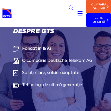
MAIN NAV
Skip
CUMPĂRĂ
to
ONLINE
main
CERE
content
OFERTĂ
DESPRE GTS
Fondat în 1993
O companie Deutsche Telekom AG
Soluții clare, solide, adaptate
Tehnologii de ultimă generație