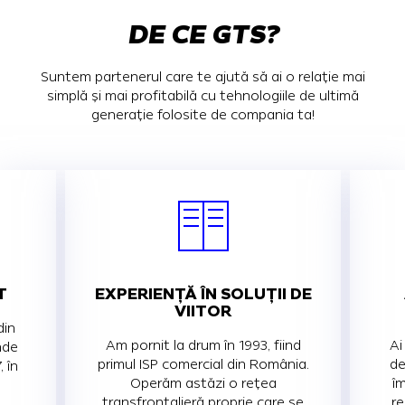
DE CE GTS?
Suntem partenerul care te ajută să ai o relație mai
simplă și mai profitabilă cu tehnologiile de ultimă
generație folosite de compania ta!
T
EXPERIENȚĂ ÎN SOLUȚII DE
VIITOR
din
Am pornit la drum în 1993, fiind
Ai
unde
primul ISP comercial din România.
de
, în
Operăm astăzi o reţea
î
transfrontalieră proprie care se
re