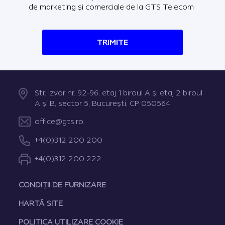
de marketing și comerciale de la GTS Telecom
TRIMITE
Str. Izvor nr. 92-96, etaj 1 biroul A şi etaj 2 biroul
A şi B, sector 5, Bucureşti, CP 050564
office@gts.ro
+4(0)312 200 200
+4(0)312 200 222
CONDIȚII DE FURNIZARE
HARTĂ SITE
POLITICA UTILIZARE COOKIE