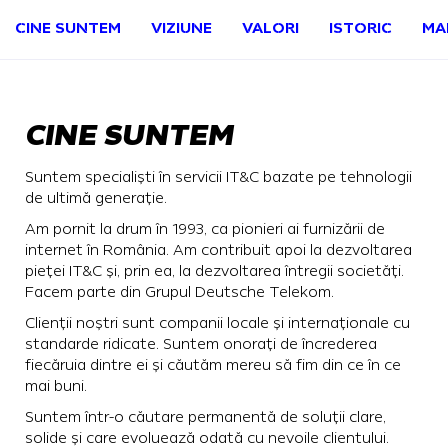
CINE SUNTEM
VIZIUNE
VALORI
ISTORIC
MA
CINE SUNTEM
Suntem specialiști în servicii IT&C bazate pe tehnologii
de ultimă generație.
Am pornit la drum în 1993, ca pionieri ai furnizării de
internet în România. Am contribuit apoi la dezvoltarea
pieței IT&C și, prin ea, la dezvoltarea întregii societăți.
Facem parte din Grupul Deutsche Telekom.
Clienții noștri sunt companii locale și internaționale cu
standarde ridicate. Suntem onorați de încrederea
fiecăruia dintre ei și căutăm mereu să fim din ce în ce
mai buni.
Suntem într-o căutare permanentă de soluții clare,
solide și care evoluează odată cu nevoile clientului.