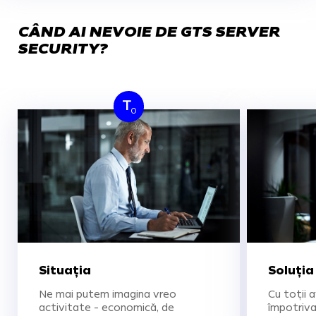
CÂND AI NEVOIE DE GTS SERVER
SECURITY?
T
0
Situația
Soluția
Ne mai putem imagina vreo
Cu toții 
activitate - economică, de
împotriva