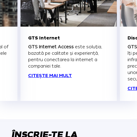
GTS Internet
Dis
al of
GTS Internet Access
este soluția,
GTS 
cele
bazată pe calitate și experiență,
îți 
pentru conectarea la internet a
infr
companiei tale.
prec
unor
CITEȘTE MAI MULT
secu
CIT
ÎNSCRIE-TE LA