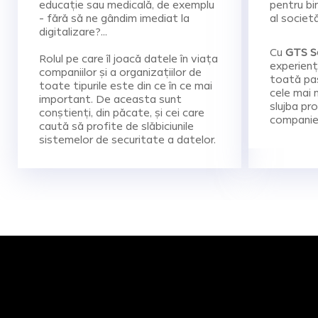
educație sau medicală, de exemplu
pentru bi
- fără să ne gândim imediat la
al societă
digitalizare?…
Cu
GTS Se
Rolul pe care îl joacă datele în viața
experienț
companiilor și a organizațiilor de
toată pasi
toate tipurile este din ce în ce mai
cele mai 
important. De aceasta sunt
slujba pro
conștienți, din păcate, și cei care
companiei
caută să profite de slăbiciunile
sistemelor de securitate a datelor.