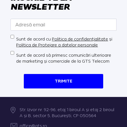
NEWSLETTER
Sunt de acord cu
Politica de confidențialitate
și
Politica de Protejare a datelor personale
Sunt de acord să primesc comunicări ulterioare
de marketing și comerciale de la GTS Telecom
TRIMITE
Str. Izvor nr. 92-96, etaj 1 biroul A şi etaj 2 biroul
A şi B, sector 5, Bucureşti, CP 050564
office@gts.ro