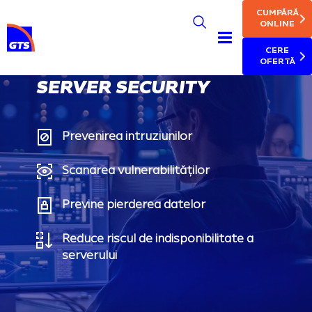
MAIN NAV
Skip
CUMPĂRĂ
to
ONLINE
main
CERE
content
OFERTĂ
SERVER SECURITY
Prevenirea intruziunilor
Scanarea vulnerabilităților
Previne pierderea datelor
Reduce riscul de indisponibilitate a
serverului