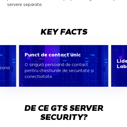
servere separate.
KEY FACTS
Punct de contact unic
Lide
O singură persoană de contact
Lab
n zona
pentru chestiunile de securitate și
conectivitate.
DE CE GTS SERVER
SECURITY?