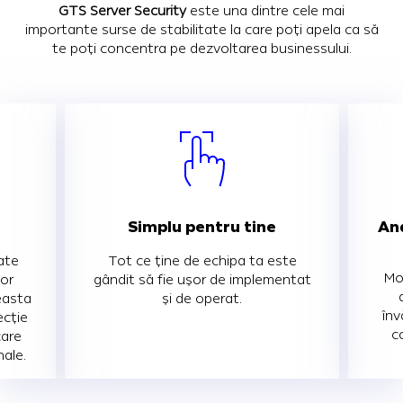
GTS Server Security
este una dintre cele mai
importante surse de stabilitate la care poți apela ca să
te poți concentra pe dezvoltarea businessului.
Simplu pentru tine
An
ate
Tot ce ține de echipa ta este
Mo
lor
gândit să fie ușor de implementat
easta
și de operat.
înv
ecție
c
care
nale.