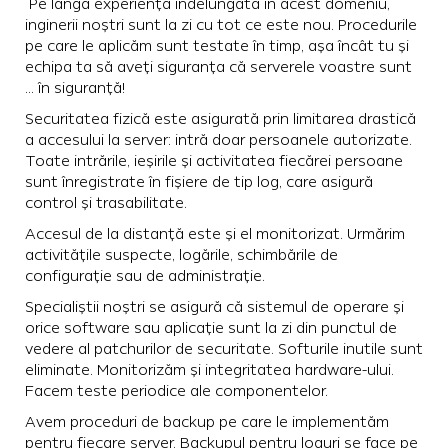
Pe lângă experiența îndelungată în acest domeniu,
inginerii noștri sunt la zi cu tot ce este nou. Procedurile
pe care le aplicăm sunt testate în timp, așa încât tu și
echipa ta să aveți siguranța că serverele voastre sunt
… în siguranță!
Securitatea fizică este asigurată prin limitarea drastică
a accesului la server: intră doar persoanele autorizate.
Toate intrările, ieșirile și activitatea fiecărei persoane
sunt înregistrate în fișiere de tip log, care asigură
control și trasabilitate.
Accesul de la distanță este și el monitorizat. Urmărim
activitățile suspecte, logările, schimbările de
configurație sau de administrație.
Specialiștii noștri se asigură că sistemul de operare și
orice software sau aplicație sunt la zi din punctul de
vedere al patchurilor de securitate. Softurile inutile sunt
eliminate. Monitorizăm și integritatea hardware-ului.
Facem teste periodice ale componentelor.
Avem proceduri de backup pe care le implementăm
pentru fiecare server. Backupul pentru loguri se face pe