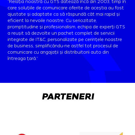
“Relația noastră cu GTS datează încă din 2003, timp în
care soluțiile de comunicare oferite de aceștia au fost
ajustate și adaptate ca să răspundă cât mai rapid și
eficient la nevoile noastre. Cu seriozitate,
promptitudine și profesionalism, echipa de experți GTS
a reușit să dezvolte un pachet complet de servicii
integrate de IT&C, personalizate pe cerințele noastre
de business, simplificându-ne astfel tot procesul de
comunicare cu angajații și distribuitorii auto din
întreaga țară.”
PARTENERI