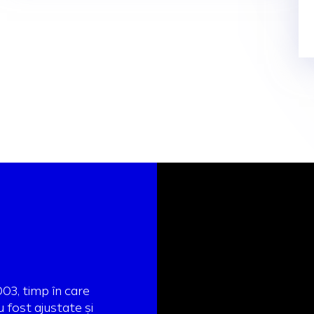
03, timp în care
u fost ajustate și