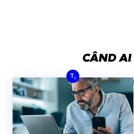
CÂND AI
T
0