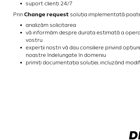
suport clienți 24/7
Change request
Prin
soluția implementată poate f
analizăm solicitarea
vă informăm despre durata estimată a operați
vostru
experții noștri vă dau consiliere privind opțiun
noastre îndelungate în domeniu
primiți documentația soluției, incluzând modif
D