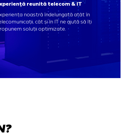
xperiență reunită telecom & IT
xperiența noastră îndelungată atât în
elecomunicații, cât și în IT ne ajută să îți
ropunem soluții optimizate.
N?