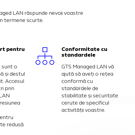
Managed LAN răspunde nevoii voastre
 în termene scurte.
rt pentru
Conformitate cu
standardele
IT sunt o
GTS Managed LAN vă
 și destul
ajută să aveți o rețea
it. Accesul
conformă cu
ri prin
standardele de
 LAN
stabilitate și securitate
resiunea
cerute de specificul
activității voastre.
pentru
ste redusă.