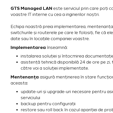
GTS Managed LAN
este serviciul prin care poți
voastre IT interne cu cea a inginerilor noștri.
Echipa noastră preia implementarea, mentenanța 
switchurile și routerele pe care le folosiți, fie că e
date sau în locațiile companiei voastre.
Implementarea
înseamnă:
instalarea soluției și întocmirea documentați
asistență tehnică disponibilă 24 de ore pe zi,
către voi a soluției implementate.
Mentenan
ț
a
asigură menținerea în stare funcțion
aceasta:
update-uri și upgrade-uri necesare pentru asigu
serviciului
backup pentru configurații
restore sau roll back în cazul apariției de 