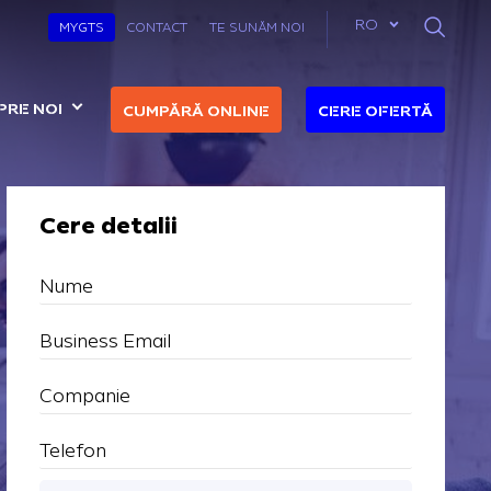
List addit
RO
MYGTS
CONTACT
TE SUNĂM NOI
PRE NOI
CUMPĂRĂ ONLINE
CERE OFERTĂ
Cere detalii
Nume
Business Email
Companie
Telefon