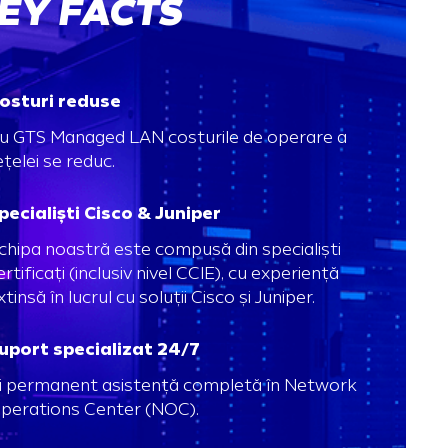
EY FACTS
osturi reduse
u GTS Managed LAN costurile de operare a
ețelei se reduc.
pecialiști Cisco & Juniper
chipa noastră este compusă din specialiști
ertificați (inclusiv nivel CCIE), cu experiență
xtinsă în lucrul cu soluții Cisco și Juniper.
uport specializat 24/7
i permanent asistență completă în Network
perations Center (NOC).