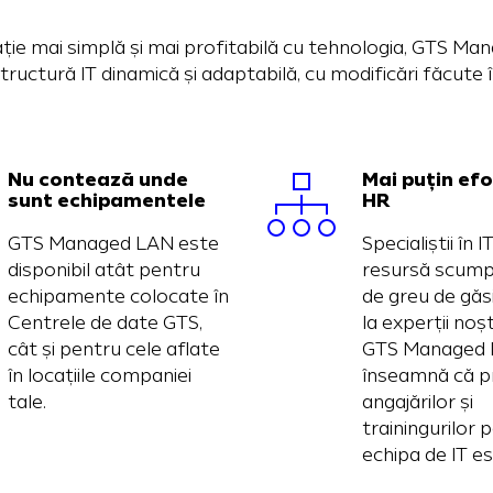
lație mai simplă și mai profitabilă cu tehnologia, GTS 
tructură IT dinamică și adaptabilă, cu modificări făcute
Nu contează unde
Mai puțin efo
sunt echipamentele
HR
GTS Managed LAN este
Specialiștii în 
disponibil atât pentru
resursă scumpă
echipamente colocate în
de greu de găs
Centrele de date GTS,
la experții noșt
cât și pentru cele aflate
GTS Managed
în locațiile companiei
înseamnă că p
tale.
angajărilor și
trainingurilor 
echipa de IT e