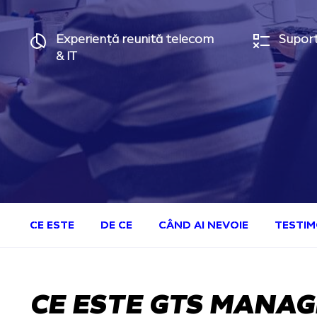
Experiență reunită telecom
Suport
& IT
CE ESTE
DE CE
CÂND AI NEVOIE
TESTIM
CE ESTE GTS MANAG