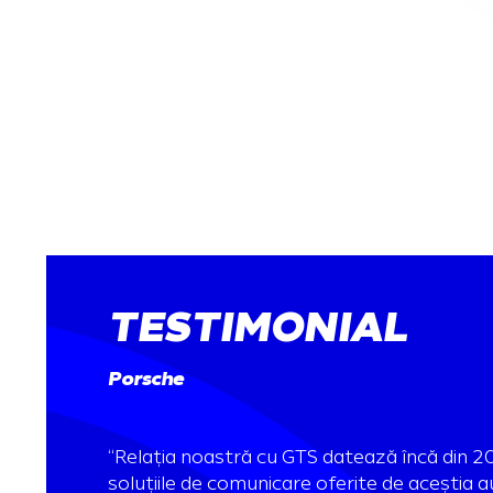
TESTIMONIAL
Porsche
“Relația noastră cu GTS datează încă din 20
soluțiile de comunicare oferite de aceștia a