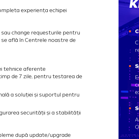
K
 completa experiența echipei
C
sau change requesturile pentru
le se află în Centrele noastre de
C
r
S
ei tehnice aferente
 timp de 7 zile, pentru testarea de
E
c
e
ală a soluției și suportul pentru
S
rarea securității și a stabilității
A
O
probleme după update/upgrade