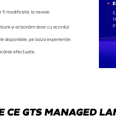
E
i modificată, la nevoie:
E
t
p
unii și acționăm doar cu acordul
ile disponibile, pe baza experienței
icările efectuate.
E CE GTS MANAGED LA