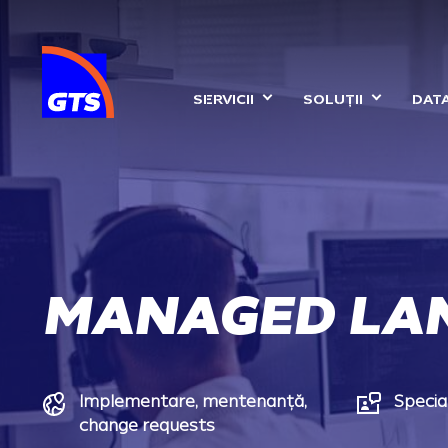
MAIN NAVIGA
SERVICII
SOLUȚII
DAT
MANAGED LA
Implementare, mentenanță,
Special
change requests