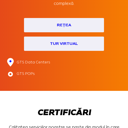
complexă.
REȚEA
TUR VIRTUAL
GTS Data Centers
GTS POPs
CERTIFICĂRI
Calitatea serviciilor noastre se naște din modul în care