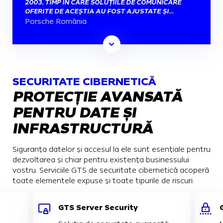
2003, TIMP ÎN CARE SOLUȚIILE DE COMUNICARE
OFERITE DE ACEȘTIA AU FOST AJUSTATE ȘI
ADAPTATE CA SĂ RĂSPUNDĂ CÂT MAI RAPID ȘI
Porsche România
EFICIENT LA NEVOILE NOASTRE. CU SERIOZITATE,
PROMPTITUDINE ȘI PROFESIONALISM, ECHIPA DE
EXPERȚI GTS A REUȘIT SĂ DEZVOLTE UN PACHET
COMPLET DE SERVICII INTEGRATE DE IT&C,
PERSONALIZATE PE CERINȚELE NOASTRE DE
BUSINESS, SIMPLIFICÂNDU-NE ASTFEL TOT
SECURITATE CIBERNETICĂ
PROCESUL DE COMUNICARE CU ANGAJAȚII ȘI
PROTECȚIE AVANSATĂ
DISTRIBUITORII AUTO DIN ÎNTREAGA ȚARĂ.”
PENTRU DATE ȘI
INFRASTRUCTURĂ
Siguranța datelor și accesul la ele sunt esențiale pentru
dezvoltarea și chiar pentru existența businessului
vostru. Serviciile GTS de securitate cibernetică acoperă
toate elementele expuse și toate tipurile de riscuri.
GTS Server Security