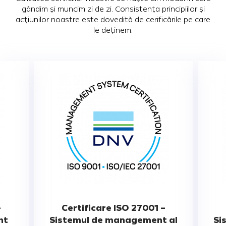
gândim și muncim zi de zi. Consistența principiilor și
acțiunilor noastre este dovedită de cerificările pe care
le deținem.
–
Certificare ISO 27001 –
nt
Sistemul de management al
Si