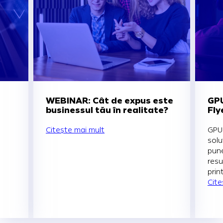
WEBINAR: Cât de expus este
GPU
businessul tău în realitate?
Fly
Citește mai mult
GPU 
solu
pune
resu
prin
Cite