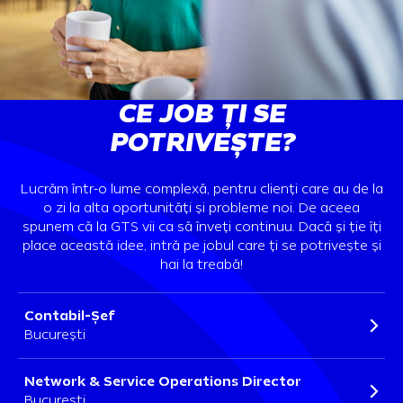
CE JOB ȚI SE
POTRIVEȘTE?
Lucrăm într-o lume complexă, pentru clienți care au de la
o zi la alta oportunități și probleme noi. De aceea
spunem că la GTS vii ca să înveți continuu. Dacă și ție îți
place această idee, intră pe jobul care ți se potrivește și
hai la treabă!
Contabil-Șef
București
Network & Service Operations Director
București