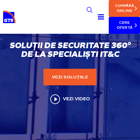
MAIN NAV
Skip
CUMPĂRĂ
to
ONLINE
main
CERE
content
OFERTĂ
SOLUȚII DE SECURITATE 360°
DE LA SPECIALIȘTI IT&C
VEZI SOLUȚIILE
VEZI VIDEO