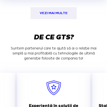
VEZI MAI MULTE
DE CE GTS?
Suntem partenerul care te ajută să ai o relație mai
simplă și mai profitabilă cu tehnologiile de ultimă
generație folosite de compania ta!
Experiență în soluții de
Stab