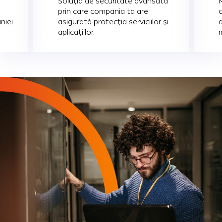
Soluția de securitate avansată
prin care compania ta are
niei
asigurată protecția serviciilor și
aplicațiilor.