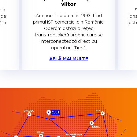
viitor
din
S
Am pornit la drum în 1993, fiind
unde
lan
primul ISP comercial din România.
, în
pub
Operăm astăzi o reţea
transfrontalieră proprie care se
interconectează direct cu
operatorii Tier 1.
AFLĂ MAI MULTE
CLUJ