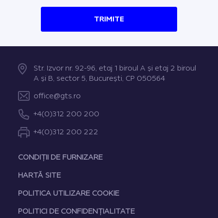
TRIMITE
Str. Izvor nr. 92-96, etaj 1 biroul A şi etaj 2 biroul
A şi B, sector 5, Bucureşti, CP 050564
office@gts.ro
+4(0)312 200 200
+4(0)312 200 222
CONDIȚII DE FURNIZARE
HARTĂ SITE
POLITICA UTILIZARE COOKIE
POLITICI DE CONFIDENȚIALITATE