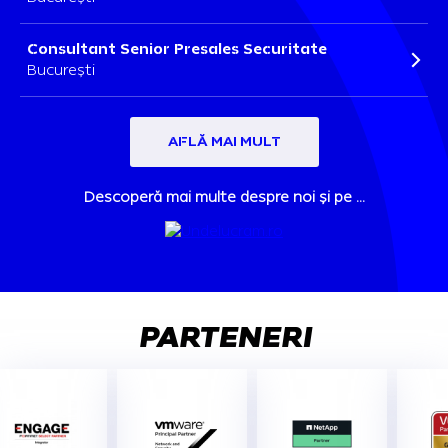
Consultant Senior Presales Securitate
București
AFLĂ MAI MULT
Descoperă mai multe despre noi și pe ...
PARTENERI