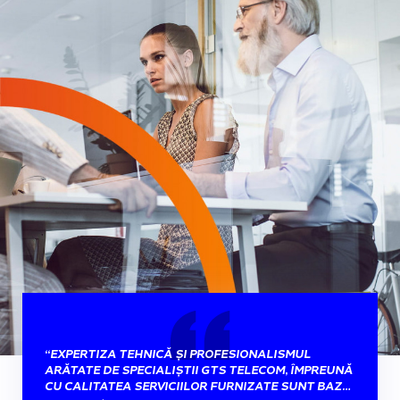
“EXPERTIZA TEHNICĂ ȘI PROFESIONALISMUL
ARĂTATE DE SPECIALIȘTII GTS TELECOM, ÎMPREUNĂ
CU CALITATEA SERVICIILOR FURNIZATE SUNT BAZA