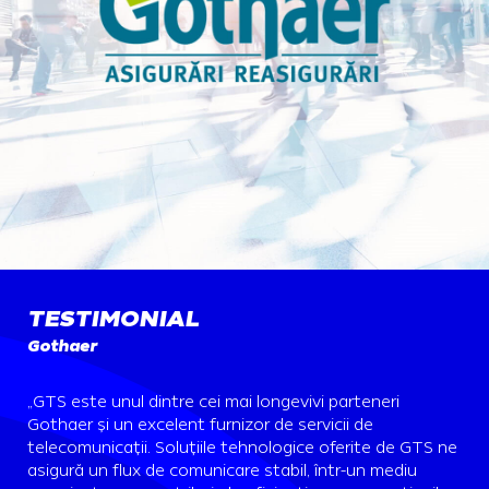
TESTIMONIAL
Gothaer
„GTS este unul dintre cei mai longevivi parteneri
Gothaer și un excelent furnizor de servicii de
telecomunicații. Soluțiile tehnologice oferite de GTS ne
asigură un flux de comunicare stabil, într-un mediu