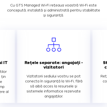
Cu GTS Managed Wi-Fi rețeaua voastră Wi-Fi este
concepută, instalată și administrată pentru stabilitate
și siguranță.
i IT
Rețele separate: angajați -
S
vizitatori
c
tilor
Vizitatorii sediului vostru se pot
Reț
 țin
conecta în siguranță la Wi-Fi, fără
co
le
să aibă acces la resursele și
imp
sistemele informatice rezervate
re al
angajaților.