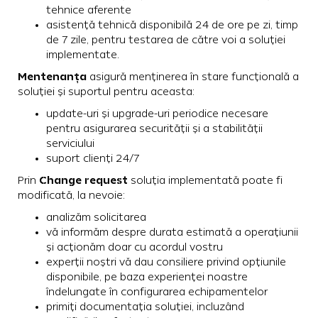
tehnice aferente
asistență tehnică disponibilă 24 de ore pe zi, timp
de 7 zile, pentru testarea de către voi a soluției
implementate.
Mentenan
ț
a
asigură menținerea în stare funcțională a
soluției și suportul pentru aceasta:
update-uri și upgrade-uri periodice necesare
pentru asigurarea securității și a stabilității
serviciului
suport clienți 24/7
Change request
Prin
soluția implementată poate fi
modificată, la nevoie:
analizăm solicitarea
vă informăm despre durata estimată a operațiunii
și acționăm doar cu acordul vostru
experții noștri vă dau consiliere privind opțiunile
disponibile, pe baza experienței noastre
îndelungate în configurarea echipamentelor
primiți documentația soluției, incluzând