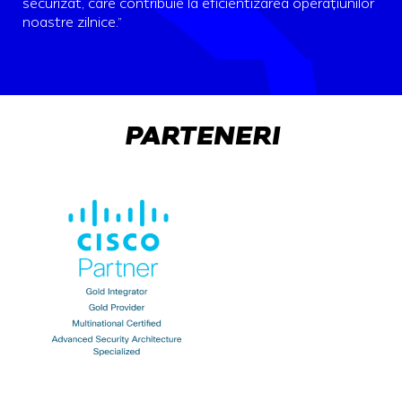
securizat, care contribuie la eficientizarea operațiunilor
noastre zilnice.”
PARTENERI