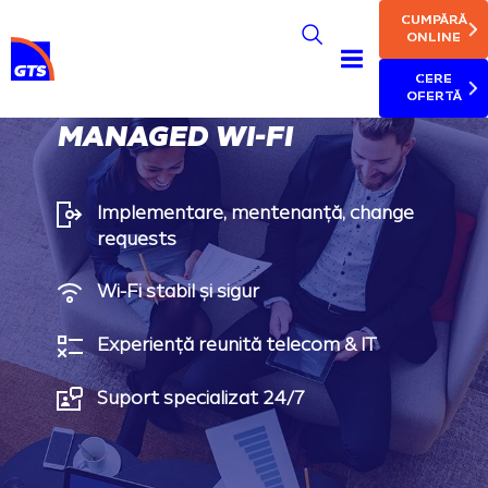
MAIN NAV
Skip
CUMPĂRĂ
to
ONLINE
main
CERE
content
OFERTĂ
MANAGED WI-FI
Implementare, mentenanță, change
requests
Wi-Fi stabil și sigur
Experiență reunită telecom & IT
Suport specializat 24/7