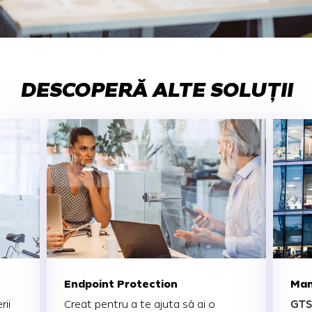
DESCOPERĂ ALTE SOLUȚII
Endpoint Protection
Man
rii
Creat pentru a te ajuta să ai o
GTS