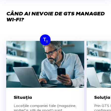
CÂND AI NEVOIE DE GTS MANAGED
WI-FI?
T
0
Situația
Soluția
Locațiile companiei tale (magazine,
Prin GTS
HoReCa, săli de sport) sunt
configurat