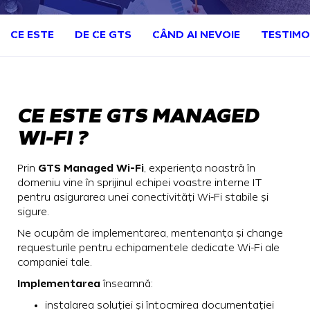
CE ESTE
DE CE GTS
CÂND AI NEVOIE
TESTIMO
CE ESTE GTS MANAGED
WI-FI ?
GTS Managed Wi-Fi
Prin
, experiența noastră în
domeniu vine în sprijinul echipei voastre interne IT
pentru asigurarea unei conectivități Wi-Fi stabile și
sigure.
Ne ocupăm de implementarea, mentenanța și change
requesturile pentru echipamentele dedicate Wi-Fi ale
companiei tale.
Implementarea
înseamnă:
instalarea soluției și întocmirea documentației