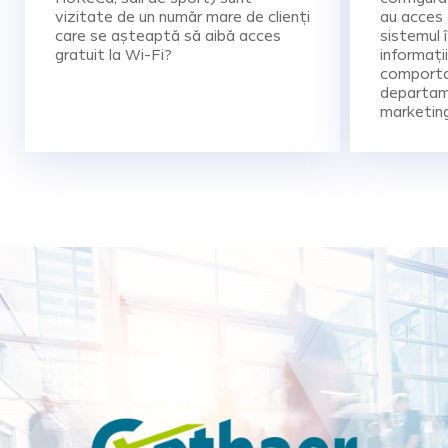
vizitate de un număr mare de clienți
au acces g
care se așteaptă să aibă acces
sistemul î
gratuit la Wi-Fi?
informați
comportam
departam
marketing