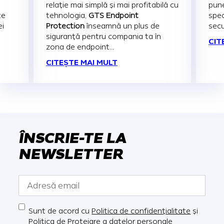
relație mai simplă și mai profitabilă cu
pune
te
tehnologia,
GTS Endpoint
spec
ei
Protection
înseamnă un plus de
secu
siguranță pentru compania ta în
CIT
zona de endpoint...
CITEȘTE MAI MULT
ÎNSCRIE-TE LA
NEWSLETTER
Sunt de acord cu
Politica de confidențialitate
și
Politica de Protejare a datelor personale