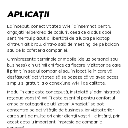
APLICAȚII
La început, conectivitatea Wi-Fi a însemnat pentru
angajați “eliberarea de cabluri”, ceea ce a adus apoi
sentimentul plăcut al libertății de a lucra pe laptop
dintr-un alt birou, dintr-o sală de meeting, de pe balcon
sau de la cafeteria companiei.
Omniprezența terminalelor mobile (de uz personal sau
business) din ultimii ani face ca fiecare vizitator pe care
îl primiți în sediul companiei sau în locațiile în care vă
desfășurați activitatea să se bazeze că va avea acces
simplu și gratuit la o conexiune Wi-Fi de calitate.
Modul în care este concepută, instalată și administrată
rețeaua voastră Wi-Fi este esențial pentru confortul
ambelor categorii de utilizatori. Angajații se pot
concentra pe activitățile de business. Iar vizitatorilor -
care sunt de multe ori chiar clienții voștri - le întăriți, prin
acest detaliu important, impresia de companie