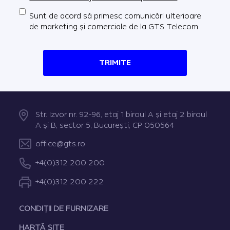
Sunt de acord să primesc comunicări ulterioare
de marketing și comerciale de la GTS Telecom
TRIMITE
Str. Izvor nr. 92-96, etaj 1 biroul A şi etaj 2 biroul
A şi B, sector 5, Bucureşti, CP 050564
office@gts.ro
+4(0)312 200 200
+4(0)312 200 222
CONDIȚII DE FURNIZARE
HARTĂ SITE