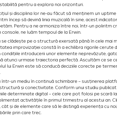
stabilită pentru a explora noi orizonturi.
cițiul și disciplina lor ne-au făcut să menținem un uptim
ritm încep să devină linia muzicală în sine, acest indicat
tăm. Pentru a ne armoniza între noi, într-un poliritm cr
n console, ne luăm tempoul de la Erwin.
a se clădește pe o structură exersată până în cele mai mic
ltatea improvizației constă în a echilibra rigorile cerute 
 în condițiile introducerii unor elemente neprevăzute, gat
ă atunci urmase traiectoria perfectă. Ascultăm ce se c
olul lui Erwin este să conducă deciziile corecte pe terme
.
ă într-un mediu în continuă schimbare – susținerea pla
structură și conectivitate. Conform unui studiu publicat 
iile determinate digital – cele care pot folosi pe scară l
imentat activitățile în primul trimestru al acestui an. Cl
e, cât și de elemente care să le distingă experiența cu noi
rile prin care trec.