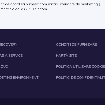
nt de acord să primesc comunicări ulterioare de marketing și
merciale de la GTS Telecom
RECOVERY
CONDIȚII DE FURNIZARE
AS A SERVICE
HARTĂ SITE
LOUD
POLITICA UTILIZARE COOKIE
OSTING ENVIRONMENT
POLITICI DE CONFIDENȚIALI