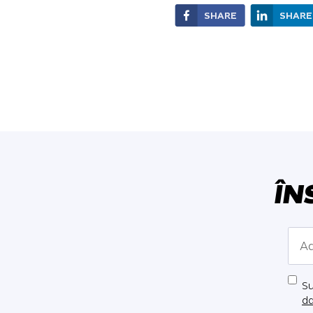
SHARE
SHARE
ÎN
Su
da