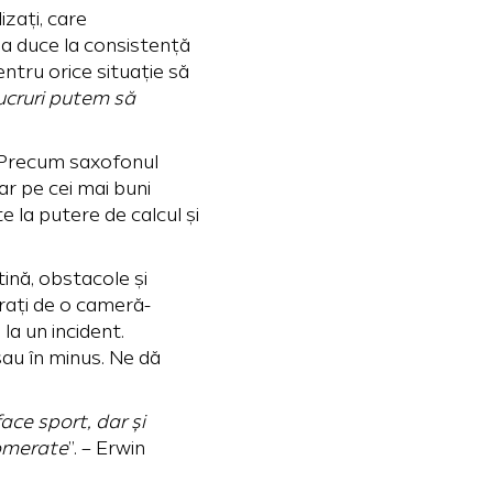
izați, care
ia duce la consistență
ntru orice situație să
lucruri putem să
. Precum saxofonul
r pe cei mai buni
e la putere de calcul și
ină, obstacole și
rați de o cameră-
a un incident.
sau în minus. Ne dă
face sport, dar și
lomerate
”. – Erwin