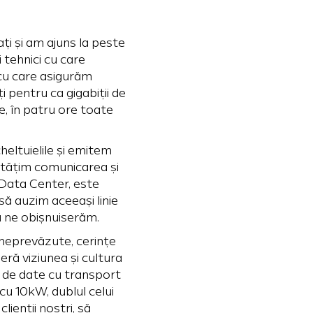
ți și am ajuns la peste
i tehnici cu care
 cu care asigurăm
ți pentru ca gigabiții de
e, în patru ore toate
eltuielile și emitem
ătățim comunicarea și
 Data Center, este
 să auzim aceeași linie
ia ne obișnuiserăm.
i neprevăzute, cerințe
peră viziunea și cultura
 de date cu transport
cu 10kW, dublul celui
ienții noștri, să