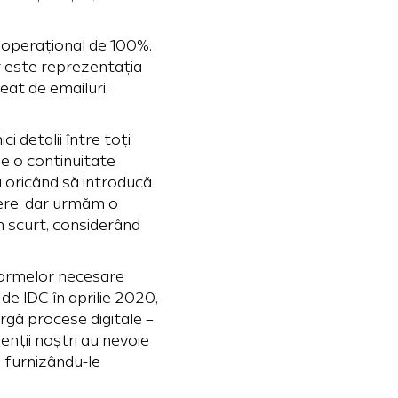
e operațional de 100%.
or este reprezentația
eat de emailuri,
i detalii între toți
de o continuitate
a oricând să introducă
ere, dar urmăm o
n scurt, considerând
tformelor necesare
de IDC în aprilie 2020,
argă procese digitale –
ienții noștri au nevoie
, furnizându-le