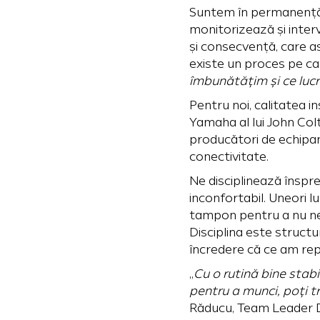
Suntem în permanență pr
monitorizează și inter
și consecvență, care as
existe un proces pe ca
îmbunătățim și ce luc
Pentru noi, calitatea 
Yamaha al lui John Col
producători de echipame
conectivitate.
Ne disciplinează înspr
inconfortabil. Uneori 
tampon pentru a nu ne 
Disciplina este struct
încredere că ce am rep
„
Cu o rutină bine stabil
pentru a munci, poți t
Răducu, Team Leader 