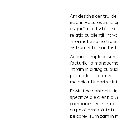
Am deschis centrul de 
800 în București și Cluj
asigurăm activitățile d
relația cu clienții. Înt
informație să fie trans
instrumentele au fost 
Acțiuni complexe sunt 
facturile, la manageme
intrăm în dialog cu au
pulsul ideilor, oamenilo
melodică. Uneori se în
Erwin ține contactul în
specifice ale clienților
companiei. De exemplu,
cu pază armată, totul 
pe care-l furnizăm în m