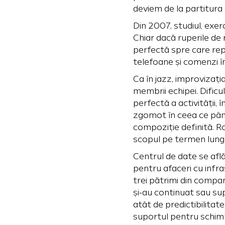
deviem de la partitura 
Din 2007, studiul, exer
Chiar dacă ruperile de 
perfectă spre care repe
telefoane și comenzi î
Ca în jazz, improvizați
membrii echipei. Dificu
perfectă a activității,
zgomot în ceea ce pân
compoziție definită. R
scopul pe termen lung
Centrul de date se afl
pentru afaceri cu infra
trei pătrimi din compan
și-au continuat sau supl
atât de predictibilitat
suportul pentru schimbă