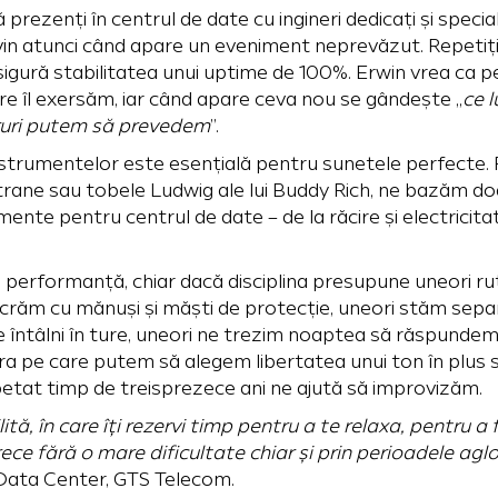
ezenți în centrul de date cu ingineri dedicați și special
vin atunci când apare un eveniment neprevăzut. Repetiț
igură stabilitatea unui uptime de 100%. Erwin vrea ca pe
re îl exersăm, iar când apare ceva nou se gândește „
ce 
ruri putem să prevedem
”.
instrumentelor este esențială pentru sunetele perfecte
trane sau tobele Ludwig ale lui Buddy Rich, ne bazăm doa
nte pentru centrul de date – de la răcire și electricitat
e performanță, chiar dacă disciplina presupune uneori rut
lucrăm cu mănuși și măști de protecție, uneori stăm sepa
întâlni în ture, uneori ne trezim noaptea să răspundem l
ura pe care putem să alegem libertatea unui ton în plus 
etat timp de treisprezece ani ne ajută să improvizăm.
ită, în care îți rezervi timp pentru a te relaxa, pentru a 
rece fără o mare dificultate chiar și prin perioadele ag
Data Center, GTS Telecom.