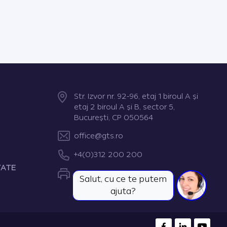
Str. Izvor nr. 92-96, etaj 1 biroul A şi
etaj 2 biroul A şi B, sector 5,
Bucureşti, CP 050564
office@gts.ro
+4(0)312 200 200
TATE
+4(0)312 200 222
Salut, cu ce te putem
ajuta?
FACEBOOK
LINKEDIN
YOUTUB