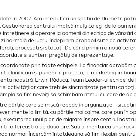
date în 2007. Am început cu un spațiu de 116
metri pătra
. Gestionarea centrului implică mulți colegi, de la oameni
e întreținere și operare la oamenii din echipa de vânzări
r-o zi normală de lucru, îndeplinim probabil sute de activită
ferați, procesați și stocați. De când primim o nouă cerer
acordate și suntem pregătiți de reprezentație.
coordonate prin toate echipele. La financiar aprobăm ch
nt planificăm și punem în practică, la marketing îmbun
diența noastră. Erwin Răducu, Team Leader-ul echipei de
r și activităților care trebuie sincronizate pentru ca toți
tâmplă să fim nevoiți să schimbăm ritmul cu care de ab
tre părțile care se mișcă repede în organizație – situați
, evenimente la limită, cu părțile mai calme, care pun în o
 executarea unui plan de migrare înspre centrul nostru
într-o fereastră de două ore. Sau alimentarea unui rack 
od normal. Încercăm întotdeauna să fim flexibili pentru cl