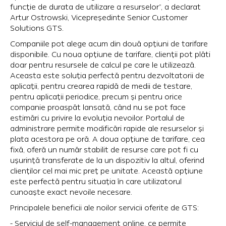
funcție de durata de utilizare a resurselor”, a declarat
Artur Ostrowski, Vicepreședinte Senior Customer
Solutions GTS.
Companiile pot alege acum din două opțiuni de tarifare
disponibile. Cu noua opțiune de tarifare, clienții pot plăti
doar pentru resursele de calcul pe care le utilizează.
Aceasta este soluția perfectă pentru dezvoltatorii de
aplicații, pentru crearea rapidă de medii de testare,
pentru aplicații periodice, precum și pentru orice
companie proaspăt lansată, când nu se pot face
estimări cu privire la evoluția nevoilor. Portalul de
administrare permite modificări rapide ale resurselor și
plata acestora pe oră. A doua opțiune de tarifare, cea
fixă, oferă un număr stabilit de resurse care pot fi cu
ușurință transferate de la un dispozitiv la altul, oferind
clienților cel mai mic preț pe unitate. Această opțiune
este perfectă pentru situația în care utilizatorul
cunoaște exact nevoile necesare.
Principalele beneficii ale noilor servicii oferite de GTS:
- Serviciul de self-management online, ce permite