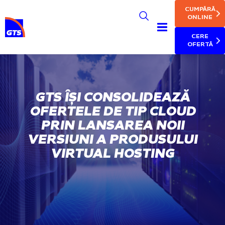
MAIN NAV
Skip
CUMPĂRĂ
to
ONLINE
main
CERE
content
OFERTĂ
GTS ÎȘI CONSOLIDEAZĂ
OFERTELE DE TIP CLOUD
PRIN LANSAREA NOII
VERSIUNI A PRODUSULUI
VIRTUAL HOSTING