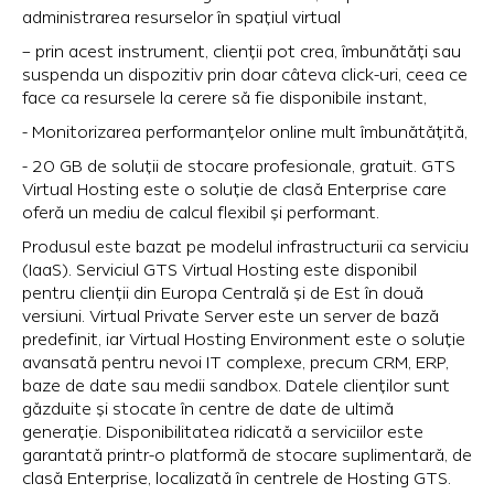
administrarea resurselor în spațiul virtual
– prin acest instrument, clienții pot crea, îmbunătăți sau
suspenda un dispozitiv prin doar câteva click-uri, ceea ce
face ca resursele la cerere să fie disponibile instant,
- Monitorizarea performanțelor online mult îmbunătățită,
- 20 GB de soluții de stocare profesionale, gratuit. GTS
Virtual Hosting este o soluție de clasă Enterprise care
oferă un mediu de calcul flexibil și performant.
Produsul este bazat pe modelul infrastructurii ca serviciu
(IaaS). Serviciul GTS Virtual Hosting este disponibil
pentru clienții din Europa Centrală și de Est în două
versiuni. Virtual Private Server este un server de bază
predefinit, iar Virtual Hosting Environment este o soluție
avansată pentru nevoi IT complexe, precum CRM, ERP,
baze de date sau medii sandbox. Datele clienților sunt
găzduite și stocate în centre de date de ultimă
generație. Disponibilitatea ridicată a serviciilor este
garantată printr-o platformă de stocare suplimentară, de
clasă Enterprise, localizată în centrele de Hosting GTS.