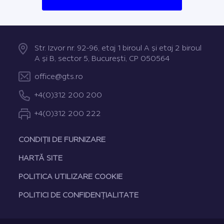
Str. Izvor nr. 92-96, etaj 1 biroul A şi etaj 2 biroul
A şi B, sector 5, Bucureşti, CP 050564
office@gts.ro
+4(0)312 200 200
+4(0)312 200 222
CONDIȚII DE FURNIZARE
HARTĂ SITE
POLITICA UTILIZARE COOKIE
POLITICI DE CONFIDENȚIALITATE