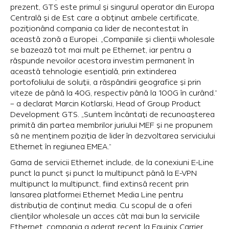
prezent, GTS este primul și singurul operator din Europa
Centrală și de Est care a obținut ambele certificate,
poziționând compania ca lider de necontestat în
această zonă a Europei. „Companiile și clienții wholesale
se bazează tot mai mult pe Ethernet, iar pentru a
răspunde nevoilor acestora investim permanent în
această tehnologie esențială, prin extinderea
portofoliului de soluții, a răspândirii geografice și prin
viteze de până la 40G, respectiv până la 100G în curând.”
– a declarat Marcin Kotlarski, Head of Group Product
Development GTS. „Suntem încântați de recunoașterea
primită din partea membrilor juriului MEF și ne propunem
să ne menținem poziția de lider în dezvoltarea serviciului
Ethernet în regiunea EMEA.”
Gama de servicii Ethernet include, de la conexiuni E-Line
punct la punct și punct la multipunct până la E-VPN
multipunct la multipunct, fiind extinsă recent prin
lansarea platformei Ethernet Media Line pentru
distribuția de conținut media. Cu scopul de a oferi
clienților wholesale un acces cât mai bun la serviciile
Ethernet, compania a aderat recent la Equinix Carrier