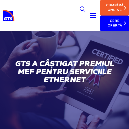
MAIN NAV
Skip
CUMPĂRĂ
to
ONLINE
main
CERE
content
OFERTĂ
GTS A CÂȘTIGAT PREMIUL
MEF PENTRU SERVICIILE
ETHERNET