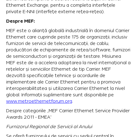
Ethernet Exchange, pentru a completa interfețele
private E-NNI (interfețe externe rețea-rețea).
Despre MEF:
MEF este o alianță globală industrială în domeniul Carrier
Ethernet care cuprinde peste 175 de organizații, inclusiv
furnizori de servicii de telecomunicații, de cablu,
producători de echipamente de rețea/software, furnizori
de semiconductori și organizații de testare. Misiunea
MEF este de a accelera adoptarea la nivel internațional a
rețelelor și serviciilor Ethernet de tip Carrier. MEF
dezvoltă specificațiile tehnice și acordurile de
implementare ale Carrier Ethernet pentru a promova
interoperabilitatea și utilizarea Carrier Ethernet la nivel
global. Informații suplimentare sunt disponibile pe
www.metroethernetforum.org
.
Despre categoriile „MEF Carrier Ethernet Service Provider
Awards 2011 - EMEA”
Furnizorul Regional de Servicii al Anului
Se oferă furnizorului de servicii cu sediul central în