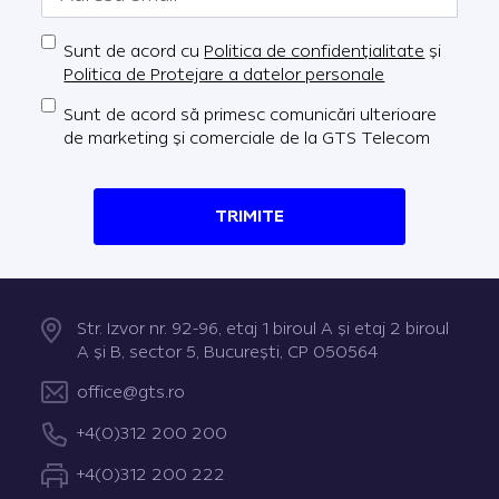
Sunt de acord cu
Politica de confidențialitate
și
Politica de Protejare a datelor personale
Sunt de acord să primesc comunicări ulterioare
de marketing și comerciale de la GTS Telecom
TRIMITE
Str. Izvor nr. 92-96, etaj 1 biroul A şi etaj 2 biroul
A şi B, sector 5, Bucureşti, CP 050564
office@gts.ro
+4(0)312 200 200
+4(0)312 200 222