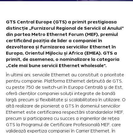
GTS Central Europe (GTS) a primit prestigioasa
distincție „Furnizorul Regional de Servicii al Anului”
din partea Metro Ethernet Forum (MEF), premiul
certificând poziția de lider a companiei în
dezvoltarea și furnizarea serviciilor Ethernet în
Europa, Orientul Mijlociu și Africa (EMEA). GTS a
primit, de asemenea, o nominalizare la categoria
„Cele mai bune servicii Ethernet wholesale”.
În ultimii ani, serviciile Ethernet au constituit o prioritate
pentru companie. Platforma Ethernet deținută de GTS,
cu peste 750 de switch-uri în Europa Centrală și de Est,
oferă clienților companiei soluții integrate de bandă
largă, precum și flexibilitate și scalabilitatea în utilizare. O
altă realizare de pionierat a GTS în domeniul serviciilor
Ethernet este certificarea respectării standardelor MEF,
precum și participarea cu succes a inginerilor de rețea
GTS la Programul de Certificare Profesională MEF, care
validează expertiza companiei în Carrier Ethernet. În