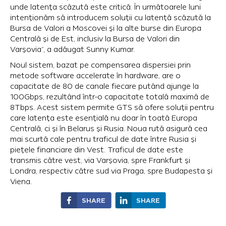
unde latența scăzută este critică. În următoarele luni
intenționăm să introducem soluții cu latență scăzută la
Bursa de Valori a Moscovei și la alte burse din Europa
Centrală și de Est, inclusiv la Bursa de Valori din
Varșovia”, a adăugat Sunny Kumar.
Noul sistem, bazat pe compensarea dispersiei prin
metode software accelerate în hardware, are o
capacitate de 80 de canale fiecare putând ajunge la
100Gbps, rezultând într-o capacitate totală maximă de
8Tbps. Acest sistem permite GTS să ofere soluții pentru
care latența este esențială nu doar în toată Europa
Centrală, ci și în Belarus și Rusia. Noua rută asigură cea
mai scurtă cale pentru traficul de date între Rusia și
piețele financiare din Vest. Traficul de date este
transmis către vest, via Varșovia, spre Frankfurt și
Londra, respectiv către sud via Praga, spre Budapesta și
Viena.
SHARE
SHARE