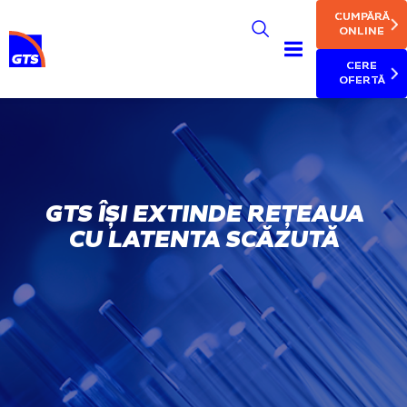
MAIN NAV
Skip
CUMPĂRĂ
to
ONLINE
main
CERE
content
OFERTĂ
GTS ÎȘI EXTINDE REȚEAUA
CU LATENTA SCĂZUTĂ