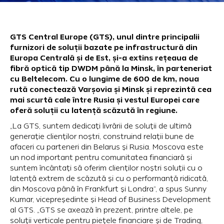
GTS Central Europe (GTS), unul dintre principalii
furnizori de soluții bazate pe infrastructură din
Europa Centrală și de Est, și-a extins rețeaua de
fibră optică tip DWDM până la Minsk, în parteneriat
cu Beltelecom. Cu o lungime de 600 de km, noua
rută conectează Varșovia și Minsk și reprezintă cea
mai scurtă cale între Rusia și vestul Europei care
oferă soluții cu latență scăzută în regiune.
„La GTS, suntem dedicați livrării de soluții de ultimă
generație clienților noștri, construind relații bune de
afaceri cu parteneri din Belarus și Rusia. Moscova este
un nod important pentru comunitatea financiară și
suntem încântați să oferim clienților noștri soluții cu o
latență extrem de scăzută și cu o performanță ridicată,
din Moscova până în Frankfurt și Londra”, a spus Sunny
Kumar, vicepreședinte și Head of Business Development
al GTS. „GTS se axează în prezent, printre altele, pe
soluții verticale pentru piețele financiare și de Trading,