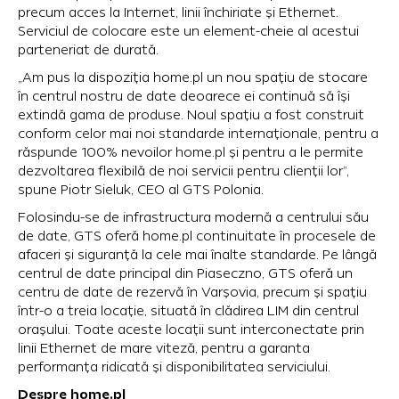
precum acces la Internet, linii închiriate și Ethernet.
Serviciul de colocare este un element-cheie al acestui
parteneriat de durată.
„Am pus la dispoziția home.pl un nou spațiu de stocare
în centrul nostru de date deoarece ei continuă să își
extindă gama de produse. Noul spațiu a fost construit
conform celor mai noi standarde internaționale, pentru a
răspunde 100% nevoilor home.pl și pentru a le permite
dezvoltarea flexibilă de noi servicii pentru clienții lor”,
spune Piotr Sieluk, CEO al GTS Polonia.
Folosindu-se de infrastructura modernă a centrului său
de date, GTS oferă home.pl continuitate în procesele de
afaceri și siguranță la cele mai înalte standarde. Pe lângă
centrul de date principal din Piaseczno, GTS oferă un
centru de date de rezervă în Varșovia, precum și spațiu
într-o a treia locație, situată în clădirea LIM din centrul
orașului. Toate aceste locații sunt interconectate prin
linii Ethernet de mare viteză, pentru a garanta
performanța ridicată și disponibilitatea serviciului.
Despre home.pl