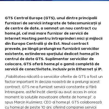
GTS Central Europe (GTS), unul dintre principalii
furnizori de servicii integrate de telecomunicații și
de centre de date, a semnat un nou contract cu
home.pl, cel mai mare furnizor de servicii de
Internet Hosting pentru întreprinderi mici și mijlocii
din Europa Centrală și de Est. Noul contract
prevede, pe lângă prelungirea furnizării serviciilor
existente, extinderea spațiului dedicat home.pl în
centrul de date GTS. Suplimentar serviciilor de
colocare, GTS oferă home.pl o gamă completă de
servicii de conectivitate, inclusiv prin Ethernet și IP.
„Fiabilitatea ridicată a serviciilor oferite de GTS a fost un
factor important în decizia noastră de a prelungi acest
contract. GTS ne-a furnizat servicii constante și fără
întrerupere, astfel încât clienții au avut acces în orice
moment la soluțiile inovatoare oferite de home.pl”, a
spus Marcin Kuśmierz, CEO al home.pl. GTS colaborează
cu home.pl de peste 10 ani, oferind companiei servicii