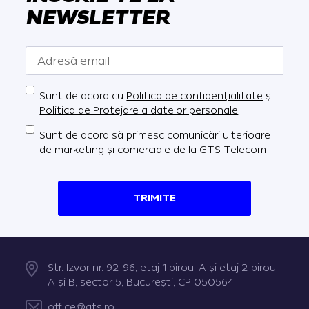
NEWSLETTER
Sunt de acord cu
Politica de confidențialitate
și
Politica de Protejare a datelor personale
Sunt de acord să primesc comunicări ulterioare
de marketing și comerciale de la GTS Telecom
TRIMITE
Str. Izvor nr. 92-96, etaj 1 biroul A şi etaj 2 biroul
A şi B, sector 5, Bucureşti, CP 050564
office@gts.ro