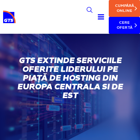
MAIN NAV
Skip
CUMPĂRĂ
to
ONLINE
main
CERE
content
OFERTĂ
GTS EXTINDE SERVICIILE
OFERITE LIDERULUI PE
PIAȚĂ DE HOSTING DIN
EUROPA CENTRALA SI DE
EST