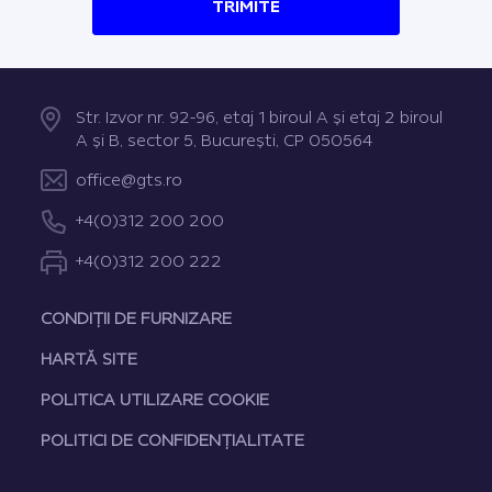
TRIMITE
Str. Izvor nr. 92-96, etaj 1 biroul A şi etaj 2 biroul
A şi B, sector 5, Bucureşti, CP 050564
office@gts.ro
+4(0)312 200 200
+4(0)312 200 222
CONDIȚII DE FURNIZARE
HARTĂ SITE
POLITICA UTILIZARE COOKIE
POLITICI DE CONFIDENȚIALITATE