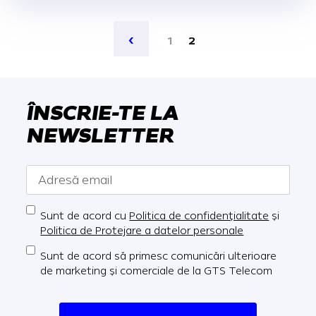
Pagination
‹
1
2
Previous page
ÎNSCRIE-TE LA
NEWSLETTER
Sunt de acord cu
Politica de confidențialitate
și
Politica de Protejare a datelor personale
Sunt de acord să primesc comunicări ulterioare
de marketing și comerciale de la GTS Telecom